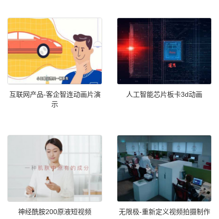
互联网产品-客企智连动画片演
人工智能芯片板卡3d动画
示
神经酰胺200原液短视频
无限极-重新定义视频拍摄制作