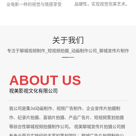
品硬性，实现视觉完美艺术。
业电影一样的视觉与情感享受
关于我们
专注于聊城视频制作_短视频拍摄_动画制作公司_聊城宣传片制作
ABOUT US
视美影视文化有限公司
我公司是集3d动画制作、视频广告制作、企业宣传片拍摄制
作、纪录片拍摄、直销片拍摄、产品广告片、短视频策划拍摄
等综合性聊城视频拍摄制作公司。 视美聊城宣传片拍摄公司拥
有专业而且实践经验丰富的策划团队；聊城广告片拍摄制作公