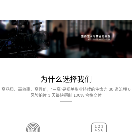
为什么选择我们
高品质、高效率、高性价，“三高”是视美影业持续的生命力 30 道流程 0
风险拍片 3 天最快摄制 100% 合格交付