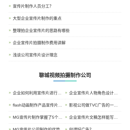
宣传片制作人员分工？
大型企业宣传片制作的重点
整理拍企业宣传片的思路有哪些
企业宣传片拍摄制作费用讲解
浅谈公司宣传片设计理念
聊城视频拍摄制作公司
企业如何利用宣传片进行营销
企业宣传片人物角色设计技巧
flash动画制作产品宣传片有哪些优点？
影视公司做TVC广告的一些见解？
MG宣传片制作掌握了5个风格可以突破瓶颈期
企业宣传片文稿怎样能写出完美的文字
MG宣传片公司制作的优势
何谓好广告？