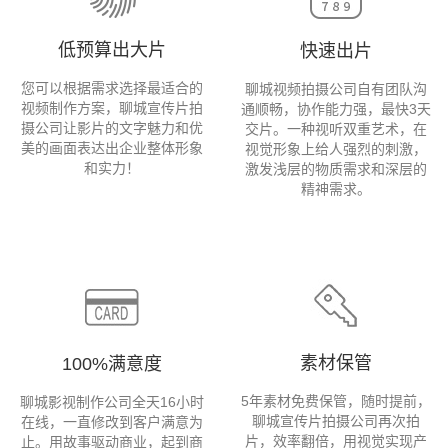
低预算出大片
快速出片
您可以根据需求选择最适合的
聊城视频拍摄公司自有团队沟
视频制作方案，聊城宣传片拍
通顺畅，协作能力强，最快3天
摄公司让影片的文字魅力和优
交片。一种视听双重艺术，在
美的画面表达出企业整体形象
视觉形象上给人强烈的刺激，
和实力！
激发浅层的物质需求和深层的
精神需求。
素材保管
100%满意度
5年素材免费保管，随时提前，
聊城影视制作公司全天16小时
聊城宣传片拍摄公司再次拍
在线，一直修改到客户满意为
片，效率翻倍，用视觉实现产
止。用故事驱动商业，起到商