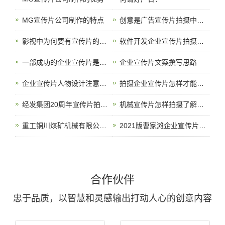
MG宣传片公司制作的特点
创意是广告宣传片拍摄中的关键一环
影视中为何要有宣传片的存在？
软件开发企业宣传片拍摄要选择怎样的公司
一部成功的企业宣传片是如何讲好故事的
企业宣传片文案撰写思路
企业宣传片人物设计注意事项
拍摄企业宣传片怎样才能显得很专业
经发集团20周年宣传片拍摄中
机械宣传片怎样拍摄了解一下
重工铜川煤矿机械有限公司拍摄中
2021版曹家滩企业宣传片开拍
合作伙伴
忠于品质，以智慧和灵感输出打动人心的创意内容