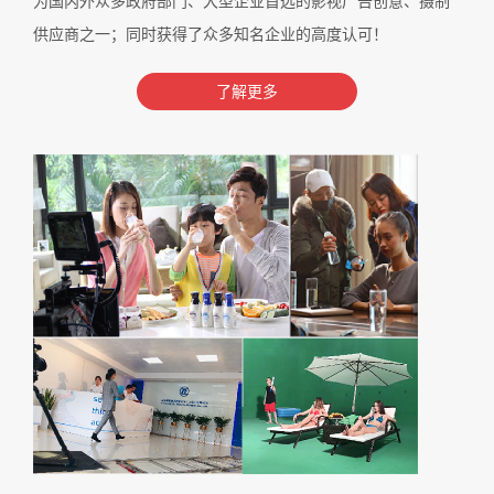
为国内外众多政府部门、大型企业首选的影视广告创意、摄制
供应商之一；同时获得了众多知名企业的高度认可！
了解更多